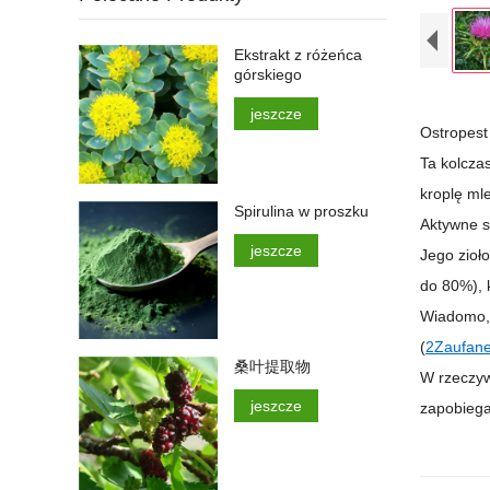
Ekstrakt z różeńca
górskiego
jeszcze
Ostropest
Ta kolczas
kroplę mle
Spirulina w proszku
Aktywne s
jeszcze
Jego zioło
do 80%), 
Wiadomo, 
(
2
Zaufane
桑叶提取物
W rzeczyw
jeszcze
zapobiega