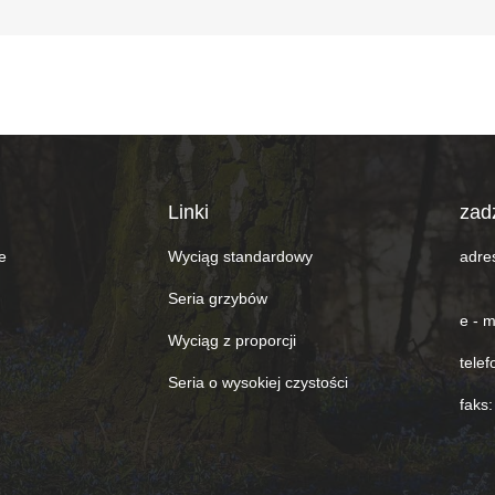
Linki
zad
e
Wyciąg standardowy
adre
Seria grzybów
e - m
Wyciąg z proporcji
telef
Seria o wysokiej czystości
faks: