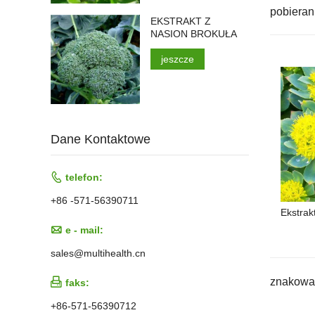
pobieran
EKSTRAKT Z
NASION BROKUŁA
jeszcze
Dane Kontaktowe

telefon:
+86 -571-56390711
Ekstrak

e - mail:
sales@multihealth.cn
znakowan

faks:
+86-571-56390712