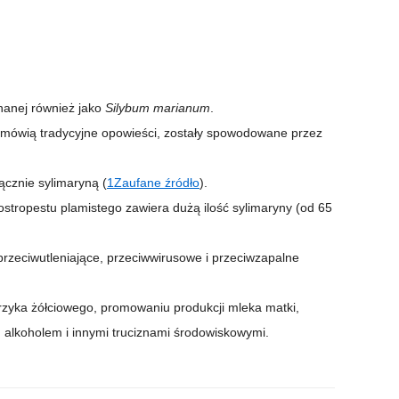
znanej również jako
Silybum marianum
.
 jak mówią tradycyjne opowieści, zostały spowodowane przez
ącznie sylimaryną (
1
Zaufane źródło
).
 ostropestu plamistego zawiera dużą ilość sylimaryny (od 65
rzeciwutleniające, przeciwwirusowe i przeciwzapalne
erzyka żółciowego, promowaniu produkcji mleka matki,
, alkoholem i innymi truciznami środowiskowymi.