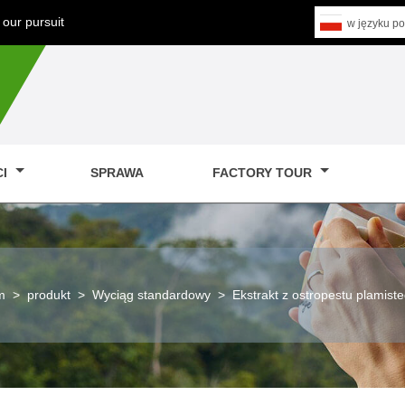
our pursuit
w języku po
CI
SPRAWA
FACTORY TOUR
m
>
produkt
>
Wyciąg standardowy
>
Ekstrakt z ostropestu plamist