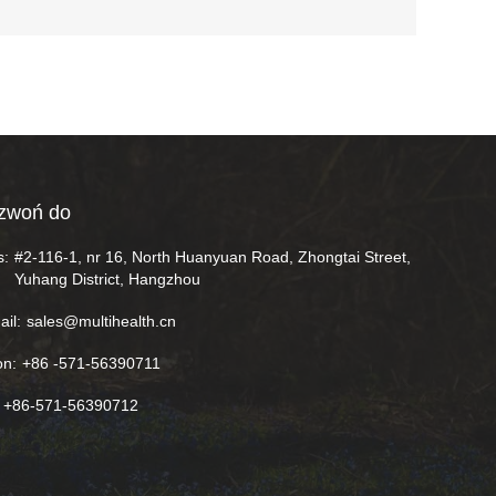
zwoń do
s:
#2-116-1, nr 16, North Huanyuan Road, Zhongtai Street,
Yuhang District, Hangzhou
ail:
sales@multihealth.cn
on:
+86 -571-56390711
+86-571-56390712