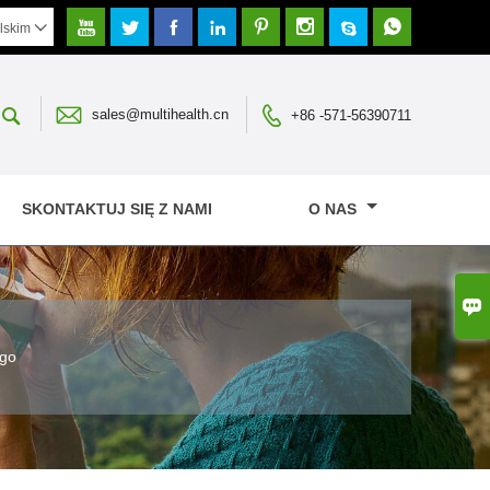








lskim




sales@multihealth.cn
+86 -571-56390711
SKONTAKTUJ SIĘ Z NAMI
O NAS

ego