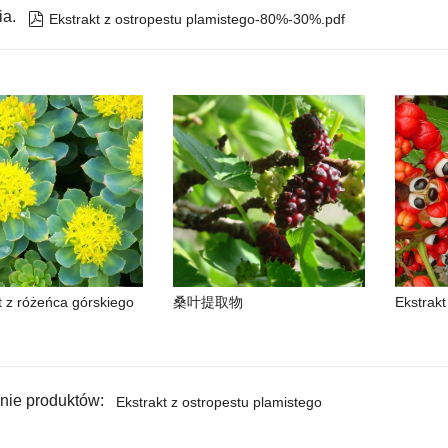
ia.

Ekstrakt z ostropestu plamistego-80%-30%.pdf
t z różeńca górskiego
桑叶提取物
Ekstrakt
ie produktów:
Ekstrakt z ostropestu plamistego