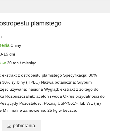
 ostropestu plamistego
th
zenia
Chiny
0-15 dni
staw
20 ton / miesiąc
 ekstrakt z ostropestu plamistego Specyfikacja: 80%
 i 30% sylibiny (HPLC) Nazwa botaniczna: Silybum
zęść używana: nasiona Wygląd: ekstrakt z żółtego do
ku Rozpuszczalnik: aceton i woda Okres przydatności do
a Pestycydy Pozostałość: Poznaj USP<561>; lub WE (nr)
e Minimalne zamówienie: 25 kg w beczce.

pobierania.