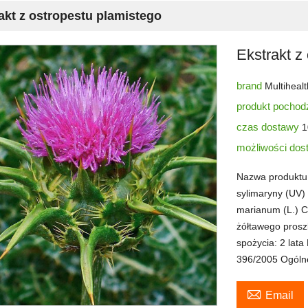
akt z ostropestu plamistego
Ekstrakt z
brand
Multiheal
produkt pochod
czas dostawy
1
możliwości do
Nazwa produktu:
sylimaryny (UV)
marianum (L.) C
żółtawego prosz
spożycia: 2 lat
396/2005 Ogóln

Email