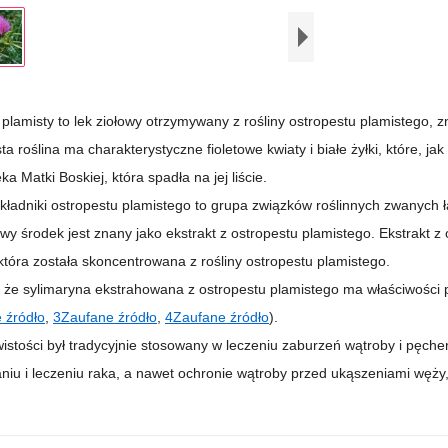
 plamisty to lek ziołowy otrzymywany z rośliny ostropestu plamistego, 
ta roślina ma charakterystyczne fioletowe kwiaty i białe żyłki, które,
ka Matki Boskiej, która spadła na jej liście.
kładniki ostropestu plamistego to grupa związków roślinnych zwanych ł
wy środek jest znany jako ekstrakt z ostropestu plamistego. Ekstrakt z
która została skoncentrowana z rośliny ostropestu plamistego.
że sylimaryna ekstrahowana z ostropestu plamistego ma właściwości p
 źródło
,
3
Zaufane źródło
,
4
Zaufane źródło
).
istości był tradycyjnie stosowany w leczeniu zaburzeń wątroby i pęch
niu i leczeniu raka, a nawet ochronie wątroby przed ukąszeniami węży