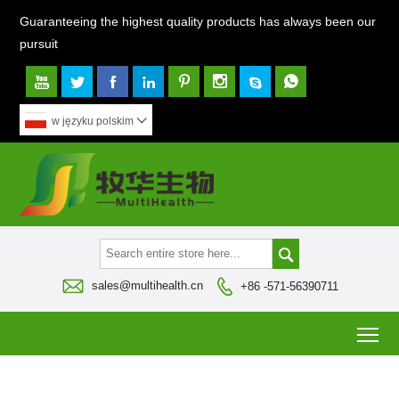
Guaranteeing the highest quality products has always been our
pursuit








w języku polskim




sales@multihealth.cn
+86 -571-56390711
To