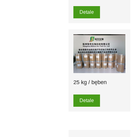
Detale
25 kg / bęben
Detale