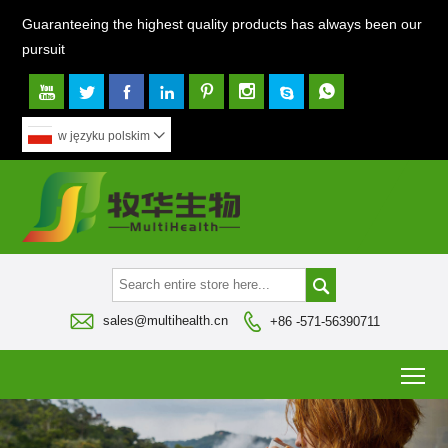
Guaranteeing the highest quality products has always been our
pursuit








w języku polskim




sales@multihealth.cn
+86 -571-56390711
To