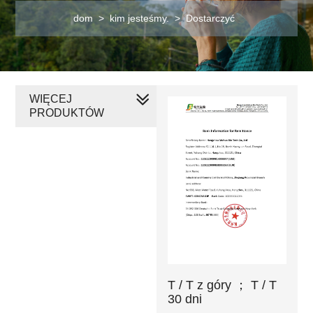
dom
>
kim jesteśmy.
>
Dostarczyć
WIĘCEJ
PRODUKTÓW
T / T z góry ； T / T
30 dni