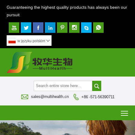
Guaranteeing the highest quality products has always been our
pursuit








w języku polskim




sales@multihealth.cn
+86 -571-56390711
To